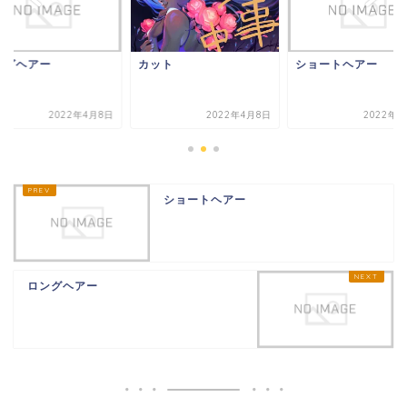
コンディショナートリー
トメント
ングヘアー
カット
ショートヘアー
ヘアーパックトリートメ
ント
2022年4月8日
2022年4月8日
2022年4
頭皮化粧水
ショートヘアー
育毛剤
発毛剤
ロングヘアー
保湿剤（フケ-痒み）
セット剤
ヘアーワックス