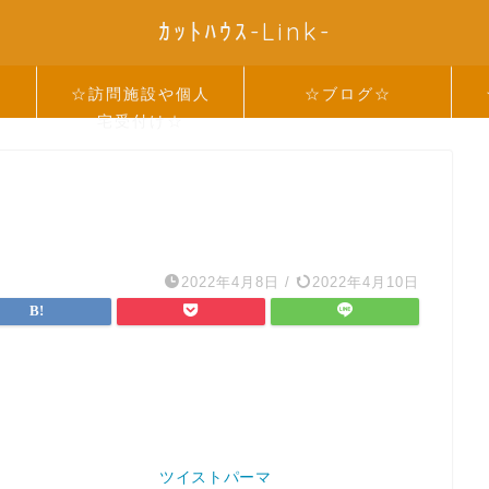
ｶｯﾄﾊｳｽ-Link-
☆
☆訪問施設や個人
☆ブログ☆
宅受付け☆
2022年4月8日
/
2022年4月10日
ツイストパーマ