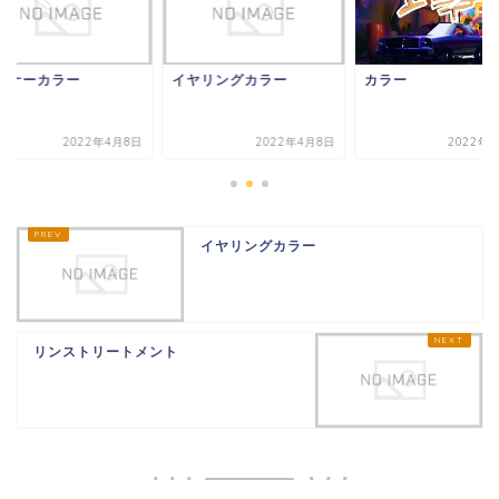
コンディショナートリー
トメント
ンナーカラー
イヤリングカラー
カラー
ヘアーパックトリートメ
ント
2022年4月8日
2022年4月8日
2022年4
頭皮化粧水
イヤリングカラー
育毛剤
発毛剤
リンストリートメント
保湿剤（フケ-痒み）
セット剤
ヘアーワックス